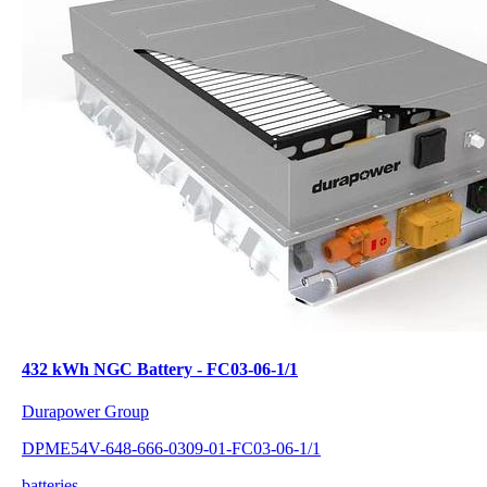
432 kWh NGC Battery - FC03-06-1/1
Durapower Group
DPME54V-648-666-0309-01-FC03-06-1/1
batteries