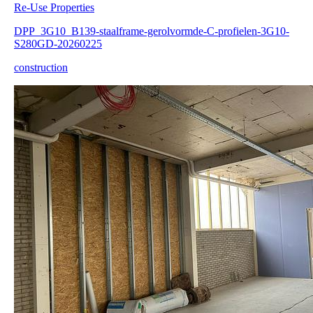
Re-Use Properties
DPP_3G10_B139-staalframe-gerolvormde-C-profielen-3G10-
S280GD-20260225
construction