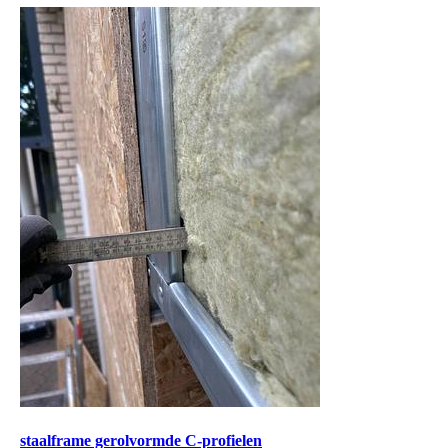
staalframe gerolvormde C-profielen