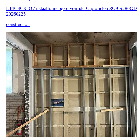
DPP_3G9_O75-staalframe-gerolvormde-C-profielen-3G9-S280GD
20260225
construction