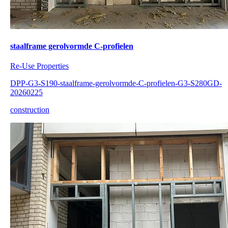
staalframe gerolvormde C-profielen
Re-Use Properties
DPP-G3-S190-staalframe-gerolvormde-C-profielen-G3-S280GD-
20260225
construction