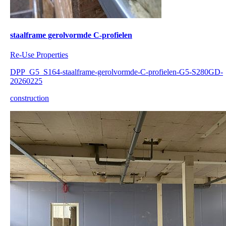
staalframe gerolvormde C-profielen
Re-Use Properties
DPP_G5_S164-staalframe-gerolvormde-C-profielen-G5-S280GD-
20260225
construction