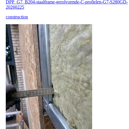
DPP_G7_B204-staalframe-gerolvormde-C-profielen-G7-S280GD-
20260225
construction