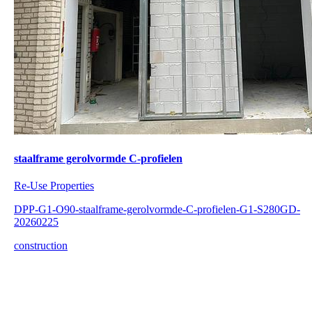
staalframe gerolvormde C-profielen
Re-Use Properties
DPP-G1-O90-staalframe-gerolvormde-C-profielen-G1-S280GD-
20260225
construction
1
–
20
of
337