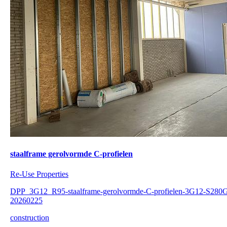
staalframe gerolvormde C-profielen
Re-Use Properties
DPP_3G12_R95-staalframe-gerolvormde-C-profielen-3G12-S280
20260225
construction