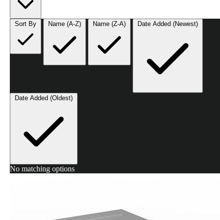
Sort By
Name (A-Z)
Name (Z-A)
Date Added (Newest)
Date Added (Oldest)
No matching options