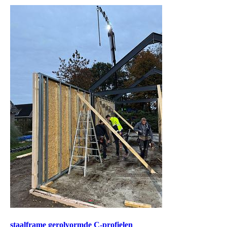
staalframe gerolvormde C-profielen