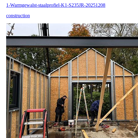
1-Warmgewalst-staalprofiel-K1-S235JR-20251208
construction