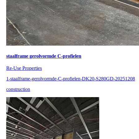
staalframe gerolvormde C-profielen
Re-Use Properties
1-staalframe-gerolvormde-C-profielen-DK20-S280GD-20251208
construction