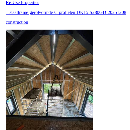
Re-Use Properties
1-staalframe-gerolvormde-C-profielen-DK15-S280GD-20251208
construction