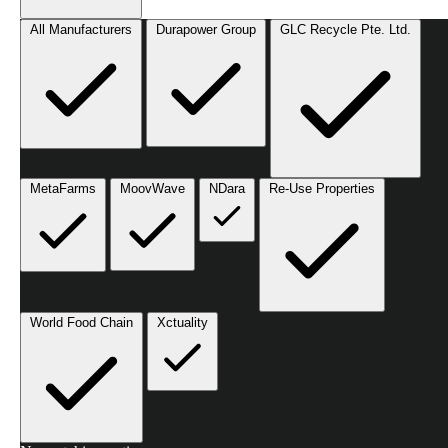
All Manufacturers
Durapower Group
GLC Recycle Pte. Ltd.
MetaFarms
MoovWave
NDara
Re-Use Properties
World Food Chain
Xctuality