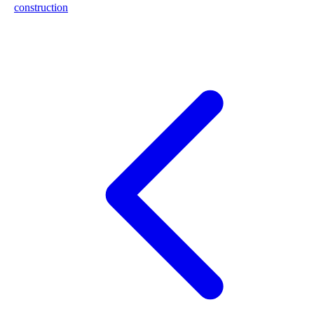
construction
301
–
320
of
337