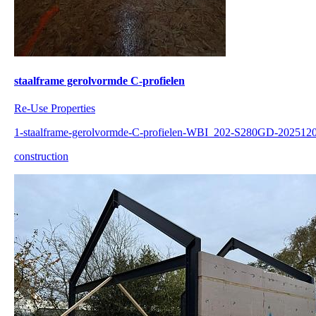
staalframe gerolvormde C-profielen
Re-Use Properties
1-staalframe-gerolvormde-C-profielen-WBI_202-S280GD-202512
construction