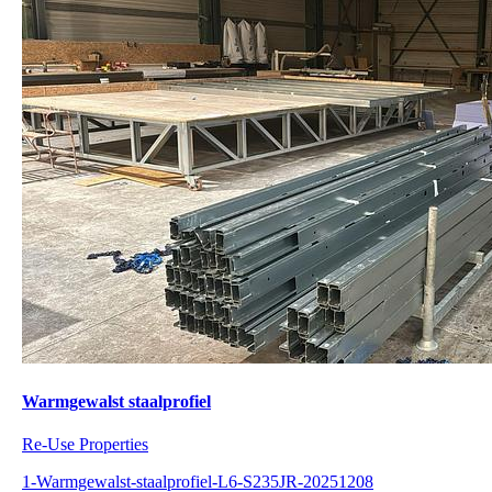
Warmgewalst staalprofiel
Re-Use Properties
1-Warmgewalst-staalprofiel-L6-S235JR-20251208