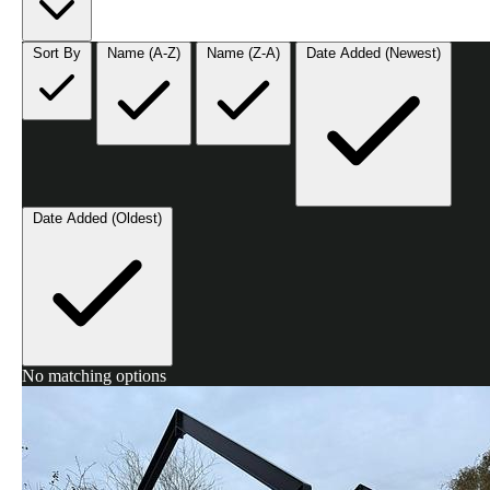
Sort By
Name (A-Z)
Name (Z-A)
Date Added (Newest)
Date Added (Oldest)
No matching options