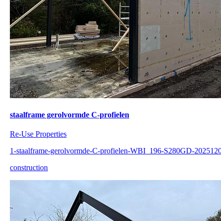
staalframe gerolvormde C-profielen
Re-Use Properties
1-staalframe-gerolvormde-C-profielen-WBI_196-S280GD-202512
construction