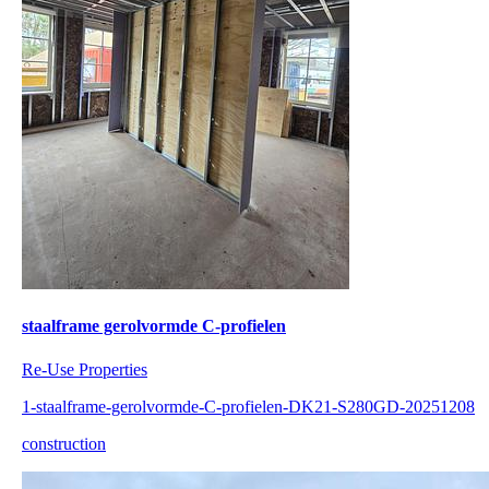
staalframe gerolvormde C-profielen
Re-Use Properties
1-staalframe-gerolvormde-C-profielen-DK21-S280GD-20251208
construction