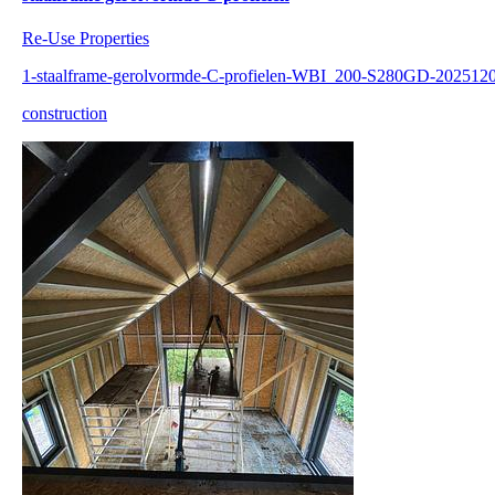
Re-Use Properties
1-staalframe-gerolvormde-C-profielen-WBI_200-S280GD-202512
construction