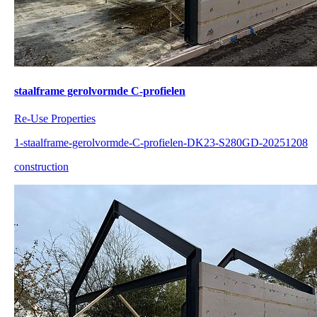
staalframe gerolvormde C-profielen
Re-Use Properties
1-staalframe-gerolvormde-C-profielen-DK23-S280GD-20251208
construction