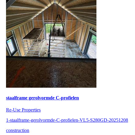
staalframe gerolvormde C-profielen
Re-Use Properties
1-staalframe-gerolvormde-C-profielen-VL5-S280GD-20251208
construction