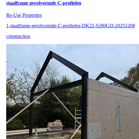
staalframe gerolvormde C-profielen
Re-Use Properties
1-staalframe-gerolvormde-C-profielen-DK22-S280GD-20251208
construction