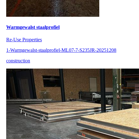
Warmgewalst staalprofiel
Re-Use Properties
1-Warmgewalst-staalprofiel-ML07-7-S235JR-20251208
construction