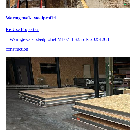
Warmgewalst staalprofiel
Re-Use Properties
1-Warmgewalst-staalprofiel-ML07-3-S235JR-20251208
construction