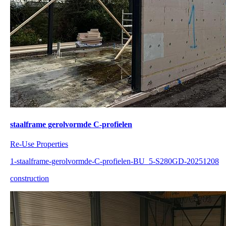
staalframe gerolvormde C-profielen
Re-Use Properties
1-staalframe-gerolvormde-C-profielen-BU_5-S280GD-20251208
construction