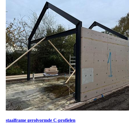
staalframe gerolvormde C-profielen